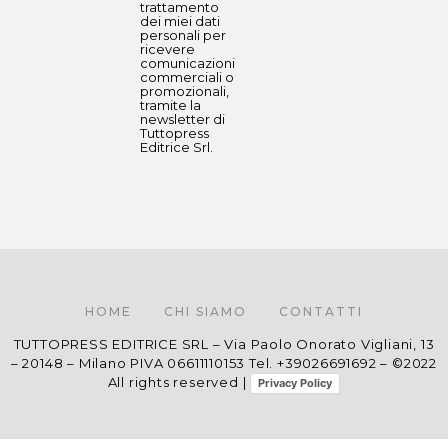
trattamento
dei miei dati
personali per
ricevere
comunicazioni
commerciali o
promozionali,
tramite la
newsletter di
Tuttopress
Editrice Srl.
HOME
CHI SIAMO
CONTATTI
TUTTOPRESS EDITRICE SRL – Via Paolo Onorato Vigliani, 13
– 20148 – Milano PIVA 06611110153 Tel. +39026691692 – ©2022
All rights reserved |
Privacy Policy