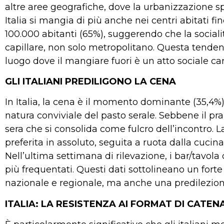
altre aree geografiche, dove la urbanizzazione sp
Italia si mangia di più anche nei centri abitati fi
100.000 abitanti (65%), suggerendo che la social
capillare, non solo metropolitano. Questa tenden
luogo dove il mangiare fuori è un atto sociale car
GLI ITALIANI PREDILIGONO LA CENA
In Italia, la cena è il momento dominante (35,4%) 
natura conviviale del pasto serale. Sebbene il pr
sera che si consolida come fulcro dell’incontro. La
preferita in assoluto, seguita a ruota dalla cucina t
Nell’ultima settimana di rilevazione, i bar/tavola c
più frequentati. Questi dati sottolineano un fort
nazionale e regionale, ma anche una predilezione 
ITALIA: LA RESISTENZA AI FORMAT DI CATEN