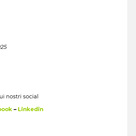
025
i nostri social
book
–
Linkedin