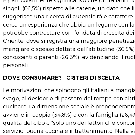
È particolarmente significativo che gli italiani m
singoli (86,5%) rispetto alle catene, un dato che 
suggerisce una ricerca di autenticità e carattere 
cerca un’esperienza che abbia un legame con la t
potrebbe contrastare con l’ondata di crescita de
Oriente, dove si registra una maggiore penetrazio
mangiare è spesso dettata dall’abitudine (36,5%) 
conoscenti o parenti (26,3%), evidenziando il ruol
personali.
DOVE CONSUMARE? I CRITERI DI SCELTA
Le motivazioni che spingono gli italiani a mangi
svago, al desiderio di passare del tempo con altr
cucinare. La dimensione sociale è preponderante
avviene in coppia (34,8%) o con la famiglia (26,4%
qualità del cibo è “solo uno dei fattori che conco
servizio, buona cucina e intrattenimento. Nella va