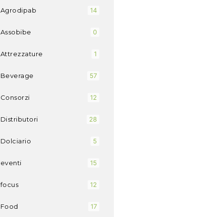
Agrodipab
14
Assobibe
0
Attrezzature
1
Beverage
57
Consorzi
12
Distributori
28
Dolciario
5
eventi
15
focus
12
Food
17