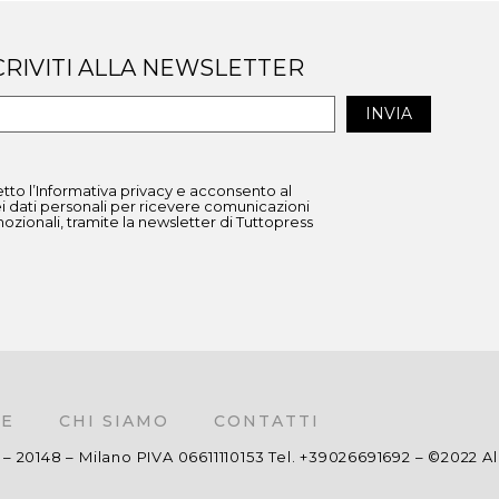
CRIVITI ALLA NEWSLETTER
etto l’Informativa privacy e acconsento al
i dati personali per ricevere comunicazioni
zionali, tramite la newsletter di Tuttopress
E
CHI SIAMO
CONTATTI
 20148 – Milano PIVA 06611110153 Tel. +39026691692 – ©2022 All