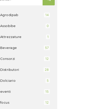
Agrodipab
14
Assobibe
0
Attrezzature
1
Beverage
57
Consorzi
12
Distributori
28
Dolciario
5
eventi
15
focus
12