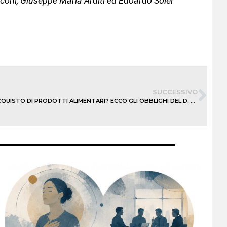
cconi, Giuseppe Maria Arditi ed Edoardo Solei
SUCCESSIVO
ACQUISTO DI PRODOTTI ALIMENTARI? ECCO GLI OBBLIGHI DEL D. LGS 198/2021