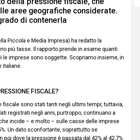
to della pressione fiscale, che
lle aree geografiche considerate.
 grado di contenerla
lla Piccola e Media Impresa) ha redatto la
no più tasse. Il rapporto prende in esame quanti
quali le imprese sono soggette. Scopriamo insieme, in
 italiane.
PRESSIONE FISCALE?
fiscale sono stati tanti negli ultimi tempi; tuttavia,
ti registrati negli anni, purtroppo, continuano a
che incide – e molto – sulle casse delle imprese
3,5%. Un dato sconfortante, soprattutto se
 poi dove la pressione è passata dal 42% al 42,7%