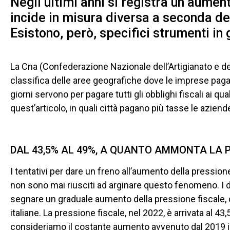
Negli ultimi anni si registra un aumen
incide in misura diversa a seconda de
Esistono, però, specifici strumenti in
La Cna (Confederazione Nazionale dell’Artigianato e de
classifica delle aree geografiche dove le imprese paga
giorni servono per pagare tutti gli obblighi fiscali ai 
quest’articolo, in quali città pagano più tasse le aziende
DAL 43,5% AL 49%, A QUANTO AMMONTA LA 
I tentativi per dare un freno all’aumento della pressione 
non sono mai riusciti ad arginare questo fenomeno. I da
segnare un graduale aumento della pressione fiscale, 
italiane. La pressione fiscale, nel 2022, è arrivata al 4
consideriamo il costante aumento avvenuto dal 2019 in