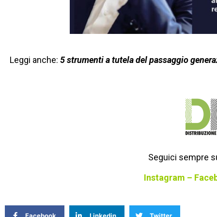
Leggi anche:
5 strumenti a tutela del passaggio genera
Seguici sempre su
Instagram
–
Face
Facebook
Linkedin
Twitter