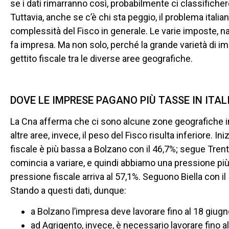
se i dati rimarranno così, probabilmente ci classifich
Tuttavia, anche se c’è chi sta peggio, il problema italian
complessità del Fisco in generale. Le varie imposte, naz
fa impresa. Ma non solo, perché la grande varietà di i
gettito fiscale tra le diverse aree geografiche.
DOVE LE IMPRESE PAGANO PIÙ TASSE IN ITAL
La Cna afferma che ci sono alcune zone geografiche in cu
altre aree, invece, il peso del Fisco risulta inferiore. 
fiscale è più bassa a Bolzano con il 46,7%; segue Trent
comincia a variare, e quindi abbiamo una pressione più a
pressione fiscale arriva al 57,1%. Seguono Biella con il
Stando a questi dati, dunque:
a Bolzano l’impresa deve lavorare fino al 18 giugn
ad Agrigento, invece, è necessario lavorare fino a