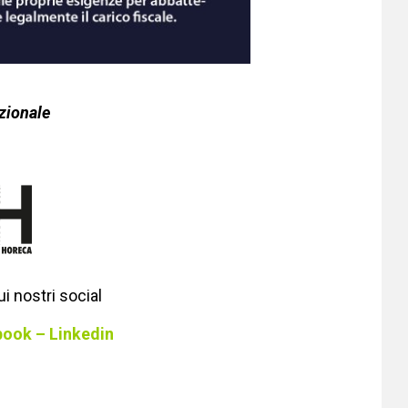
zionale
i nostri social
book
–
Linkedin