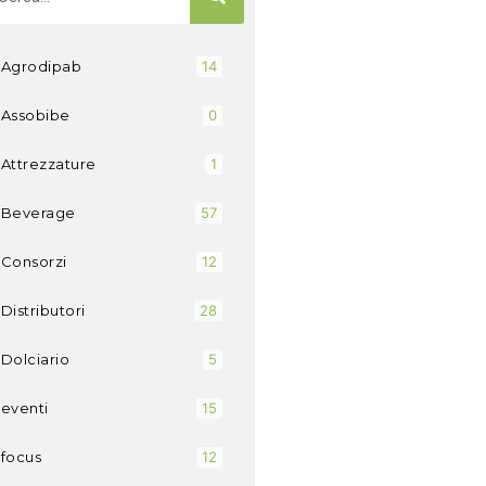
Agrodipab
14
Assobibe
0
Attrezzature
1
Beverage
57
Consorzi
12
Distributori
28
Dolciario
5
eventi
15
focus
12