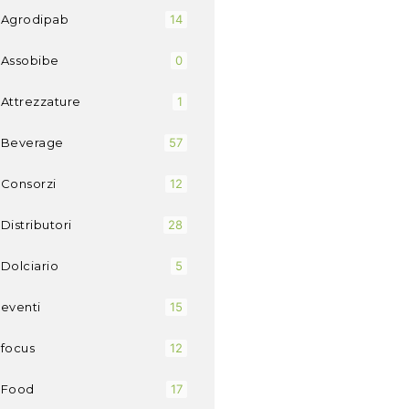
Agrodipab
14
Assobibe
0
Attrezzature
1
Beverage
57
Consorzi
12
Distributori
28
Dolciario
5
eventi
15
focus
12
Food
17