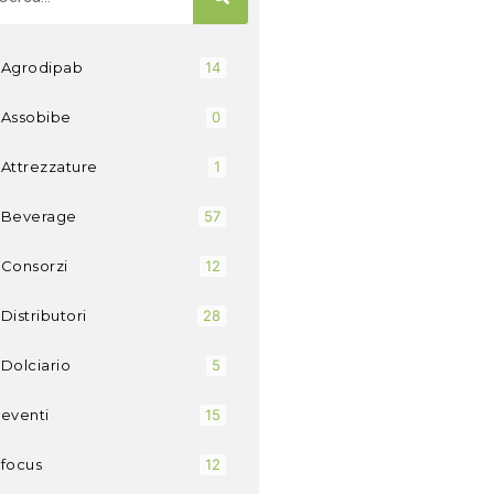
Agrodipab
14
Assobibe
0
Attrezzature
1
Beverage
57
Consorzi
12
Distributori
28
Dolciario
5
eventi
15
focus
12