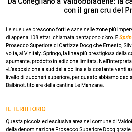
Da Conegliano a Valdobbiadene: la can
con il gran cru del 
Le sue uve crescono forti e sane nelle zone più impervi
di appena 108 ettari chiamata pentagono d’oro. E
Sprin
Prosecco Superiore di Cartizze Docg che Ernesto, Silv
volta, al Vinitaly. Springo, la linea più prestigiosa dell
spumante, prodotto in edizione limitata. Nell’interpretaz
«L’esposizione a sud della collina e la costante venti
livello di zuccheri superiore, per questo abbiamo deci
Balbinot, titolare della cantina Le Manzane.
IL TERRITORIO
Questa piccola ed esclusiva area nel comune di Valdob
della denominazione Prosecco Superiore Docg grazie a