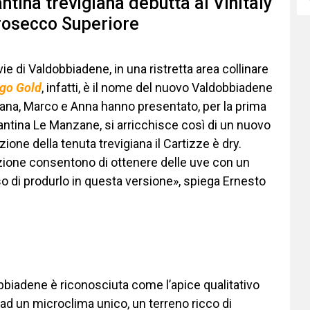
tina trevigiana debutta al Vinitaly
Prosecco Superiore
e di Valdobbiadene, in una ristretta area collinare
go Gold
, infatti, è il nome del nuovo Valdobbiadene
ana, Marco e Anna hanno presentato, per la prima
a cantina Le Manzane, si arricchisce così di un nuovo
ione della tenuta trevigiana il Cartizze è dry.
lazione consentono di ottenere delle uve con un
so di produrlo in questa versione», spiega Ernesto
biadene è riconosciuta come l’apice qualitativo
d un microclima unico, un terreno ricco di