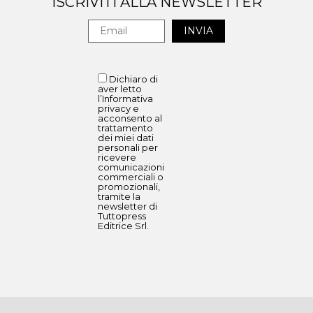
ISCRIVITI ALLA NEWSLETTER
Dichiaro di
aver letto
l’Informativa
privacy e
acconsento al
trattamento
dei miei dati
personali per
ricevere
comunicazioni
commerciali o
promozionali,
tramite la
newsletter di
Tuttopress
Editrice Srl.