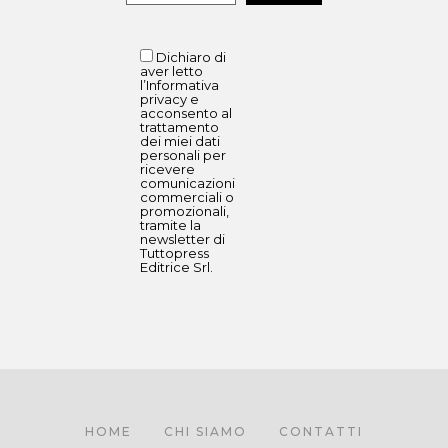
Dichiaro di
aver letto
l’Informativa
privacy e
acconsento al
trattamento
dei miei dati
personali per
ricevere
comunicazioni
commerciali o
promozionali,
tramite la
newsletter di
Tuttopress
Editrice Srl.
HOME
CHI SIAMO
CONTATTI