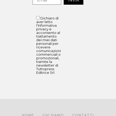
Dichiaro di
aver letto
l’Informativa
privacy e
acconsento al
trattamento
dei miei dati
personali per
ricevere
comunicazioni
commerciali o
promozionali,
tramite la
newsletter di
Tuttopress
Editrice Srl.
HOME
CHI SIAMO
CONTATTI