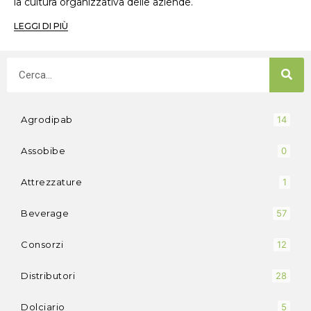
la cultura organizzativa delle aziende.
LEGGI DI PIÙ
Agrodipab
14
Assobibe
0
Attrezzature
1
Beverage
57
Consorzi
12
Distributori
28
Dolciario
5