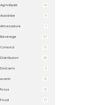
Agrodipab
14
Assobibe
0
Attrezzature
1
Beverage
57
Consorzi
12
Distributori
28
Dolciario
5
eventi
15
focus
12
Food
17