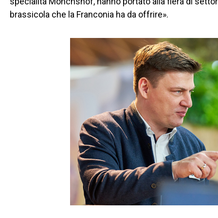
specialità Mönchshof, hanno portato alla fiera di settore d
brassicola che la Franconia ha da offrire».