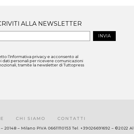
CRIVITI ALLA NEWSLETTER
etto l’Informativa privacy e acconsento al
i dati personali per ricevere comunicazioni
zionali, tramite la newsletter di Tuttopress
E
CHI SIAMO
CONTATTI
 20148 – Milano PIVA 06611110153 Tel. +39026691692 – ©2022 All