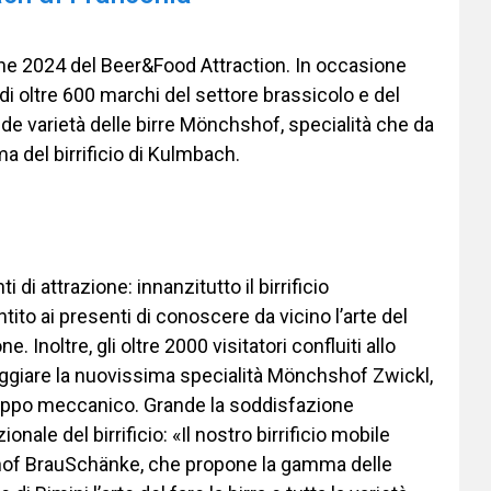
zione 2024 del Beer&Food Attraction. In occasione
di oltre 600 marchi del settore brassicolo e del
ande varietà delle birre Mönchshof, specialità che da
 del birrificio di Kulmbach.
i attrazione: innanzitutto il birrificio
o ai presenti di conoscere da vicino l’arte del
e. Inoltre, gli oltre 2000 visitatori confluiti allo
aggiare la nuovissima specialità Mönchshof Zwickl,
a tappo meccanico. Grande la soddisfazione
le del birrificio: «Il nostro birrificio mobile
shof BrauSchänke, che propone la gamma delle