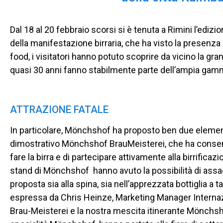
Dal 18 al 20 febbraio scorsi si è tenuta a Rimini l’edi
della manifestazione birraria, che ha visto la presenza 
food, i visitatori hanno potuto scoprire da vicino la gr
quasi 30 anni fanno stabilmente parte dell’ampia gamma
ATTRAZIONE FATALE
In particolare, Mönchshof ha proposto ben due elementi d
dimostrativo Mönchshof BrauMeisterei, che ha consentit
fare la birra e di partecipare attivamente alla birrificazion
stand di Mönchshof
hanno avuto la possibilità di ass
proposta sia alla spina, sia nell’apprezzata bottiglia 
espressa da Chris Heinze, Marketing Manager Internaziona
Brau-Meisterei e la nostra mescita itinerante Mönch