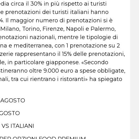
a circa il 30% in più rispetto ai turisti
, le prenotazioni dei turisti italiani hanno
024. Il maggior numero di prenotazioni si è
 Milano, Torino, Firenze, Napoli e Palermo,
notazioni nazionali, mentre le tipologie di
iana e mediterranea, con 1 prenotazione su 2
zzerie rappresentano il 15% delle prenotazioni,
ale, in particolare giapponese. «Secondo
tineranno oltre 9.000 euro a spese obbligate,
i, tra cui rientrano i ristoranti» ha spiegato
O-AGOSTO
-AGOSTO
VS ITALIANI
Ù PER OPZIONI FOOD PREMIUM