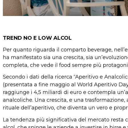
TREND NO E LOW ALCOL
Per quanto riguarda il comparto beverage, nell’est
ha manifestato sia una crescita, sia un’evoluzi
completa, che vede il food sempre più protagonis
Secondo i dati della ricerca “Aperitivo e Analcoli
(presentata a fine maggio al World Aperitivo Day) il
raggiunge i 4,5 miliardi di euro e contempla un’
analcoliche. Una crescita, e una trasformazione, 
rituale dell’aperitivo, che diventa un vero e prop
La tendenza più significativa del mercato resta
alcol, che spinge le aziende a investire in birre e