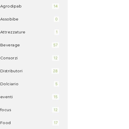
Agrodipab
14
Assobibe
0
Attrezzature
1
Beverage
57
Consorzi
12
Distributori
28
Dolciario
5
eventi
15
focus
12
Food
17