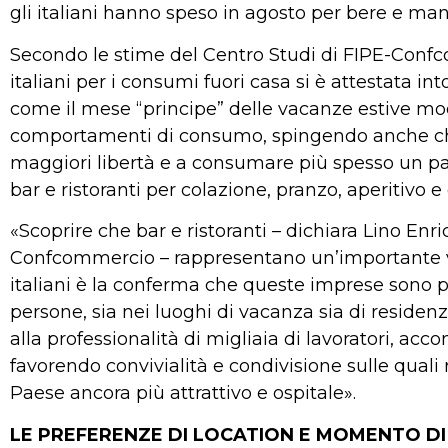
gli italiani hanno speso in agosto per bere e man
Secondo le stime del Centro Studi di FIPE-Confc
italiani per i consumi fuori casa si è attestata in
come il mese “principe” delle vacanze estive modifi
comportamenti di consumo, spingendo anche chi n
maggiori libertà e a consumare più spesso un pa
bar e ristoranti per colazione, pranzo, aperitivo e
«Scoprire che bar e ristoranti – dichiara Lino Enr
Confcommercio – rappresentano un’importante vo
italiani è la conferma che queste imprese sono par
persone, sia nei luoghi di vacanza sia di residen
alla professionalità di migliaia di lavoratori, acc
favorendo convivialità e condivisione sulle quali 
Paese ancora più attrattivo e ospitale».
LE PREFERENZE DI LOCATION E MOMENTO D