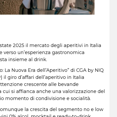
ate 2025 il mercato degli aperitivi in Italia
one verso un’esperienza gastronomica
ta insieme al drink.
co: La Nuova Era dell’Aperitivo” di CGA by NIQ
 giro d’affari dell’aperitivo in Italia
attenzione crescente alle bevande
a cui si affianca anche una valorizzazione del
rio momento di condivisione e socialità.
 comunque la crescita del segmento no e low
 vini 0% alcol, mocktail e ready-to-drink