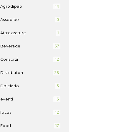
Agrodipab
14
Assobibe
0
Attrezzature
1
Beverage
57
Consorzi
12
Distributori
28
Dolciario
5
eventi
15
focus
12
Food
17