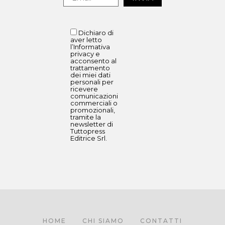
Dichiaro di
aver letto
l’Informativa
privacy e
acconsento al
trattamento
dei miei dati
personali per
ricevere
comunicazioni
commerciali o
promozionali,
tramite la
newsletter di
Tuttopress
Editrice Srl.
HOME
CHI SIAMO
CONTATTI