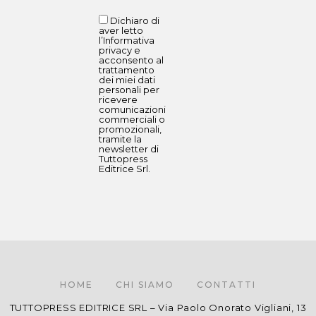
Dichiaro di
aver letto
l’Informativa
privacy e
acconsento al
trattamento
dei miei dati
personali per
ricevere
comunicazioni
commerciali o
promozionali,
tramite la
newsletter di
Tuttopress
Editrice Srl.
HOME
CHI SIAMO
CONTATTI
TUTTOPRESS EDITRICE SRL – Via Paolo Onorato Vigliani, 13