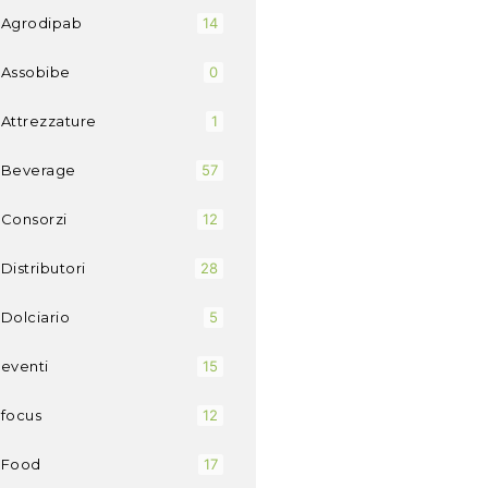
Agrodipab
14
Assobibe
0
Attrezzature
1
Beverage
57
Consorzi
12
Distributori
28
Dolciario
5
eventi
15
focus
12
Food
17