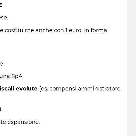
E
se.
e costituirne anche con 1 euro, in forma
ne
a una SpA
iscali evolute
(es. compensi amministratore,
I
rte espansione.