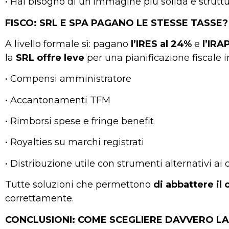
• Hai bisogno di un’immagine più solida e strutt
FISCO: SRL E SPA PAGANO LE STESSE TASSE?
A livello formale sì: pagano
l’IRES
al 24%
e
l’IRA
la
SRL
offre
leve
per una pianificazione fiscale i
• Compensi amministratore
• Accantonamenti TFM
• Rimborsi spese e fringe benefit
• Royalties su marchi registrati
• Distribuzione utile con strumenti alternativi ai 
Tutte soluzioni che permettono
di
abbattere il 
correttamente.
CONCLUSIONI: COME SCEGLIERE DAVVERO LA