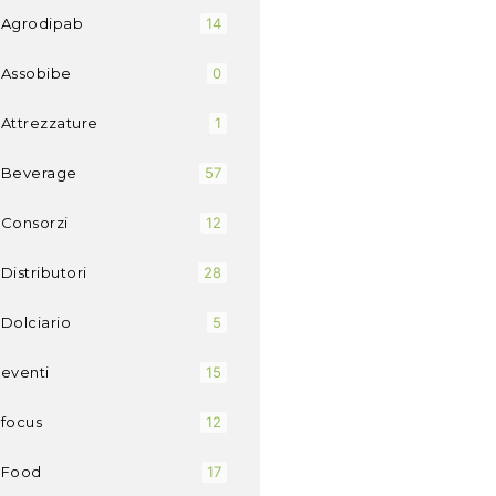
Agrodipab
14
Assobibe
0
Attrezzature
1
Beverage
57
Consorzi
12
Distributori
28
Dolciario
5
eventi
15
focus
12
Food
17