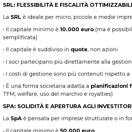
SRL: FLESSIBILITÀ E FISCALITÀ OTTIMIZZABIL
La
SRL
è ideale per micro, piccole e medie impre
• Il capitale minimo è
10.000 euro
(ma è possibil
semplificata)
• Il capitale è suddiviso in
quote
, non azioni
• I soci partecipano più direttamente alla gestio
• I costi di gestione sono più contenuti rispetto 
• È una forma societaria adatta a
pianificazioni f
TFM, welfare, uso del marchio e royalties)
SPA: SOLIDITÀ E APERTURA AGLI INVESTITOR
La
SpA
è pensata per imprese strutturate o in fo
• Il capitale minimo è
50.000 euro