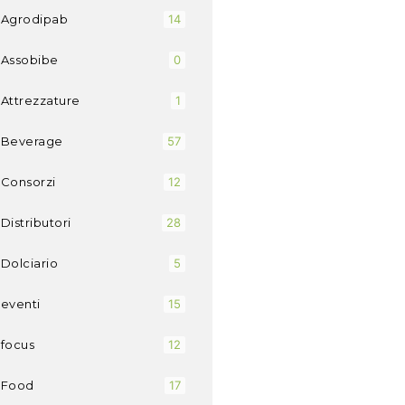
Agrodipab
14
Assobibe
0
Attrezzature
1
Beverage
57
Consorzi
12
Distributori
28
Dolciario
5
eventi
15
focus
12
Food
17